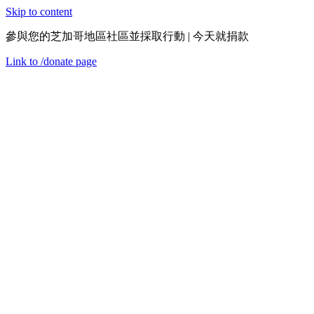
Skip to content
參與您的芝加哥地區社區並採取行動 | 今天就捐款
Link to
/donate
page
菜單
關閉
en
2019年11月29日星期五
社區中的CEDA
活動回顧
在芝加哥大火之後，火災限制迫使工薪階層家庭搬到了像西塞