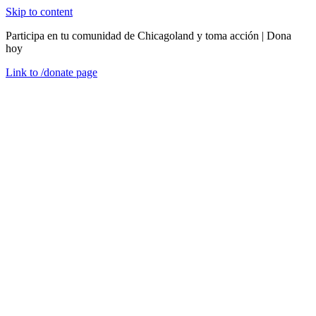
Skip to content
Participa en tu comunidad de Chicagoland y toma acción | Dona
hoy
Link to
/donate
page
Menú
Cerrar
en
jueves, 19 de noviembre de 2020
Programas de CEDA: Un salvavidas cuando lo
necesitaban
Historias de éxito