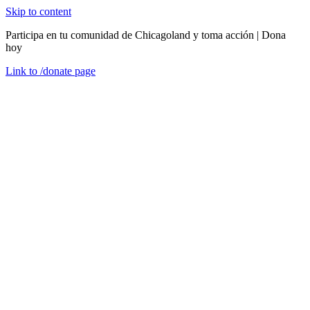
Skip to content
Participa en tu comunidad de Chicagoland y toma acción | Dona
hoy
Link to
/donate
page
Menú
Cerrar
en
Buscar servicios
WIC (Mujeres, Infantes y Niños)
WIC está aquí para ti.
Apoyamos a su familia con alimentos saludables y recursos útiles