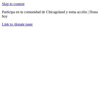
Skip to content
Participa en tu comunidad de Chicagoland y toma acción | Dona
hoy
Link to
/donate
page
Menú
Cerrar
en
Somos uno
Acerca de nosotros
Nuestra Misión