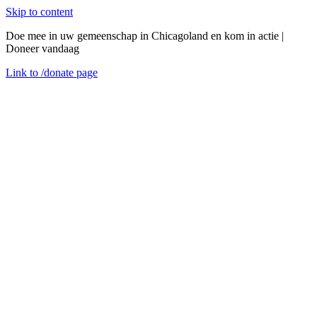
Skip to content
Doe mee in uw gemeenschap in Chicagoland en kom in actie |
Doneer vandaag
Link to
/donate
page
Menu
Sluiten
en
woensdag 10 september 2025
Wegen van Vooruitgang 2e kwartaal 2025
Words by CEDA Admin