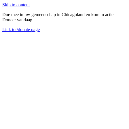
Skip to content
Doe mee in uw gemeenschap in Chicagoland en kom in actie |
Doneer vandaag
Link to
/donate
page
Menu
Sluiten
en
Versterk uw gemeenschap
Breng CEDA naar uw evenement
Samen zullen we Chicagoland