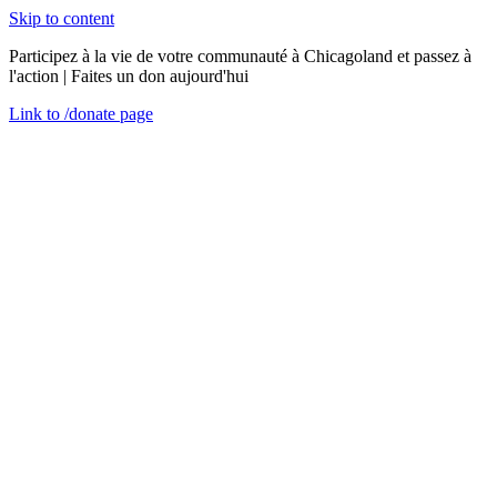
Skip to content
Participez à la vie de votre communauté à Chicagoland et passez à
l'action | Faites un don aujourd'hui
Link to
/donate
page
Menu
Fermer
en
mercredi 27 janvier 2021
Comment vous pouvez prévenir la traite des êtres
humains et l'esclavage
Réflexions