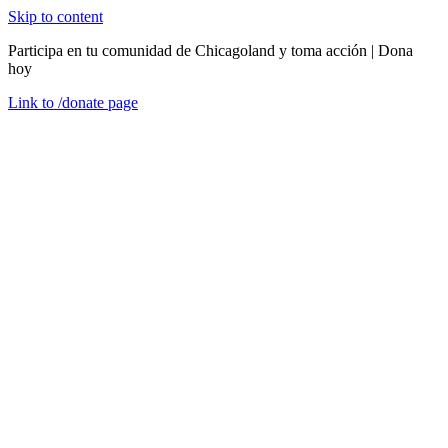
Skip to content
Participa en tu comunidad de Chicagoland y toma acción | Dona
hoy
Link to
/donate
page
Menú
Cerrar
en
lunes, 19 de mayo de 2025
CEDA patrocina con orgullo a cachorros de terapia
en la Conferencia NEUAC
En las noticias