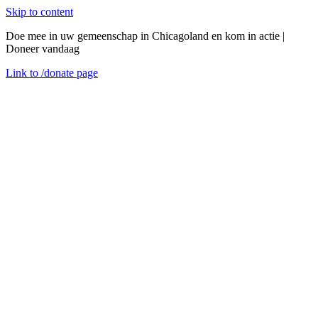
Skip to content
Doe mee in uw gemeenschap in Chicagoland en kom in actie |
Doneer vandaag
Link to
/donate
page
Menu
Sluiten
en
dinsdag 17 december 2019
Klant in de Schijnwerper: Maak kennis met Allan
Succesverhalen
Allan heeft onlangs onze hulp ontvangen van ons