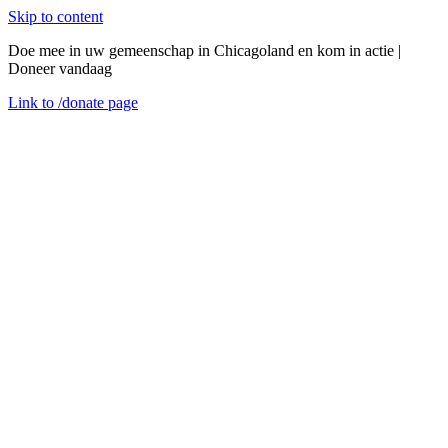
Skip to content
Doe mee in uw gemeenschap in Chicagoland en kom in actie |
Doneer vandaag
Link to
/donate
page
Menu
Sluiten
en
woensdag 10 februari 2021
CEDA Family Talks: Diversiteit & Inclusie
Succesverhalen
Evenement Samenvattingen
Tijdens de Black History Month staan we stil bij de cruciale rol die