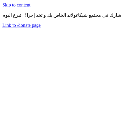
Skip to content
شارك في مجتمع شيكاغولاند الخاص بك واتخذ إجراءً | تبرع اليوم
Link to
/donate
page
قائمة
اغلق
en
كما ذُكر سابقًا: المحتويات الموجودة على موقع CEDA الإلكتروني
تُقدم كمعلومات عامة فقط. يحتوي هذا الموقع على روابط نصية
تشعبية لمواقع إلكترونية تم إنشاؤها ويتم التحكم بها من قبل
منظمات أخرى. تُقدم هذه الروابط لراحتك ولا تُعتبر كضمان من
CEDA للمعلومات التي تحتويها. عندما تنتقل إلى أحد هذه المواقع،