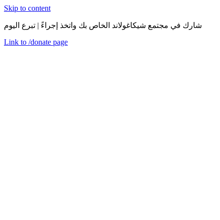
Skip to content
شارك في مجتمع شيكاغولاند الخاص بك واتخذ إجراءً | تبرع اليوم
Link to
/donate
page
قائمة
اغلق
en
الأربعاء، 8 يوليو 2020
الاستثمار في مجتمعاتنا
قطع فكرية
تلعب الوظائف دورًا مركزيًا في حياة معظم البالغين، مما يتيح
للأفراد ليس فقط تحمل الاحتياجات الأساسية، ولكن أيضًا بناء حياة