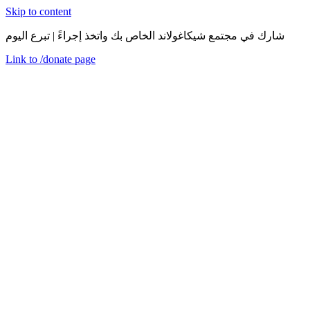
Skip to content
شارك في مجتمع شيكاغولاند الخاص بك واتخذ إجراءً | تبرع اليوم
Link to
/donate
page
قائمة
اغلق
en
الثلاثاء، 3 مارس 2020
إنجيج هارفي
قصص النجاح
ملخصات الأحداث
مدينة هارفي في مقاطعة كوك، إلينوي، التي تأسست عام 1889،
كانت في السابق المركز الرئيسي لضواحي شيكاغو الجنوبية. نمت