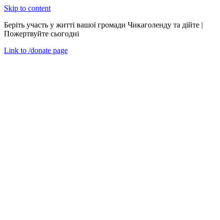
Skip to content
Беріть участь у житті вашої громади Чикаголенду та дійте |
Пожертвуйте сьогодні
Link to
/donate
page
Меню
Закрити
en