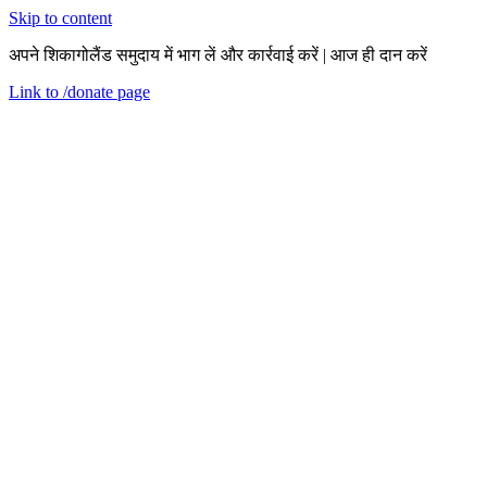
Skip to content
अपने शिकागोलैंड समुदाय में भाग लें और कार्रवाई करें | आज ही दान करें
Link to
/donate
page
मेन्यू
बंद करें
en
मंगलवार, 17 दिसंबर 2019
ग्राहक प्रकाशन: मिलिए एलन से
सफलता की कहानियां
एलन ने हाल ही में हमारे मौसमीकरण कार्यक्रम से हमारी सहायता प्राप्त की है!
सीईडीए के स्टाफ ने सारे काम हो जाने के बाद एलन के घर जाकर कार्यक्रम के